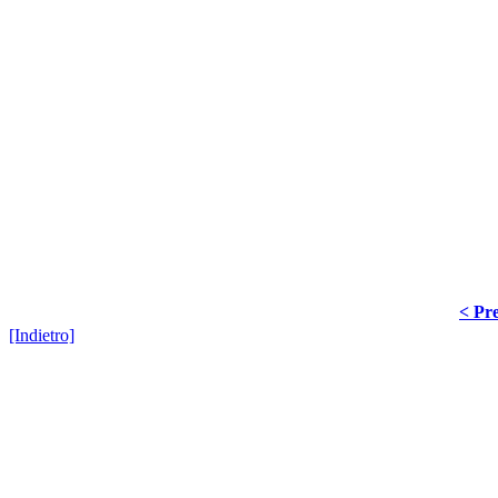
< Pre
[Indietro]
Hosted by
SiGra Inf