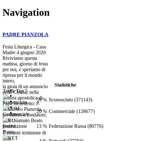
Navigation
PADRE PIANZOLA
Festa Liturgica - Casa
Madre 4 giugno 2020
Riviviamo questa
mattina, giorno di festa
per noi, e speriamo di
ripresa per il mondo
intero,
Statistiche
la gioia di un annuncio
Totals Top 5
della Chiesa, nella
Lettera apostolica di
59 %
Sconosciuto (371143)
Papa Benedetto: P.
Francesco Pianzola,
20 %
Commerciale (128677)
presbitero e fondatore,
sarà chiamato Beato
13 %
Federazione Russa (80776)
perché
 zelante testimone di
Dio;
4 %
Network (27794)