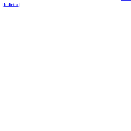
[Indietro]
Hosted by
SiGra Inf