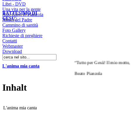
Libri - DVD
Una vita per la gente
BATTESIMO DI
Ass. Giov. P. Pianzola
GESU'
Amici del Padre
Cammino di santità
Foto Gallery
Richieste di preghiere
Contatti
Webmaster
Download
“Tutto per Gesù! Il mio motto, il 
L'anima mia canta
Beato Pianzola
Inhalt
L'anima mia canta