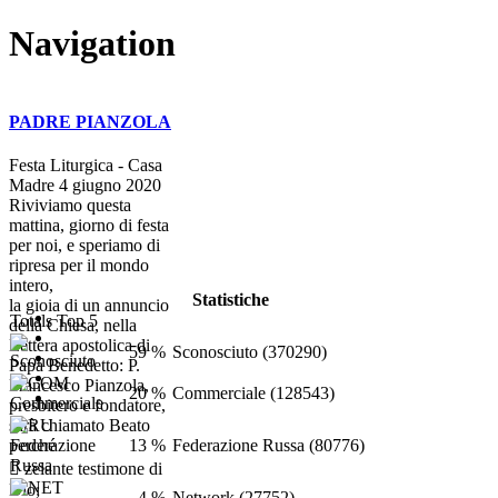
Navigation
PADRE PIANZOLA
Festa Liturgica - Casa
Madre 4 giugno 2020
Riviviamo questa
mattina, giorno di festa
per noi, e speriamo di
ripresa per il mondo
intero,
Statistiche
la gioia di un annuncio
Totals Top 5
della Chiesa, nella
Lettera apostolica di
59 %
Sconosciuto (370290)
Papa Benedetto: P.
Francesco Pianzola,
20 %
Commerciale (128543)
presbitero e fondatore,
sarà chiamato Beato
13 %
Federazione Russa (80776)
perché
 zelante testimone di
Dio;
4 %
Network (27752)