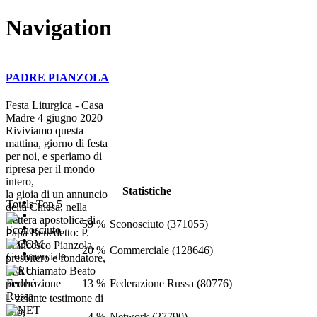
Navigation
PADRE PIANZOLA
Festa Liturgica - Casa
Madre 4 giugno 2020
Riviviamo questa
mattina, giorno di festa
per noi, e speriamo di
ripresa per il mondo
intero,
Statistiche
la gioia di un annuncio
Totals Top 5
della Chiesa, nella
Lettera apostolica di
59 %
Sconosciuto (371055)
Papa Benedetto: P.
Francesco Pianzola,
20 %
Commerciale (128646)
presbitero e fondatore,
sarà chiamato Beato
13 %
Federazione Russa (80776)
perché
 zelante testimone di
Dio;
4 %
Network (27790)