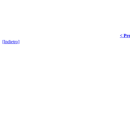
< Pre
[Indietro]
Hosted by
SiGra Inf