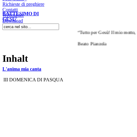
Richieste di preghiere
Contatti
BATTESIMO DI
Webmaster
GESU'
Download
“Tutto per Gesù! Il mio motto, il 
Beato Pianzola
Inhalt
L'anima mia canta
III DOMENICA DI PASQUA