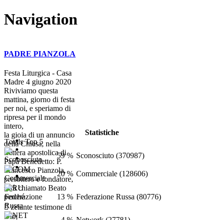
Navigation
PADRE PIANZOLA
Festa Liturgica - Casa
Madre 4 giugno 2020
Riviviamo questa
mattina, giorno di festa
per noi, e speriamo di
ripresa per il mondo
intero,
Statistiche
la gioia di un annuncio
Totals Top 5
della Chiesa, nella
Lettera apostolica di
59 %
Sconosciuto (370987)
Papa Benedetto: P.
Francesco Pianzola,
20 %
Commerciale (128606)
presbitero e fondatore,
sarà chiamato Beato
13 %
Federazione Russa (80776)
perché
 zelante testimone di
Dio;
4 %
Network (27781)