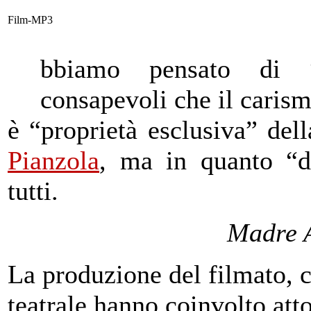
Film-MP3
bbiamo pensato di “i
consapevoli che il caris
è
“proprietà esclusiva”
del
Pianzola
, ma in quanto “d
tutti.
Madre
La produzione del filmato,
c
teatrale,hanno coinvolto att