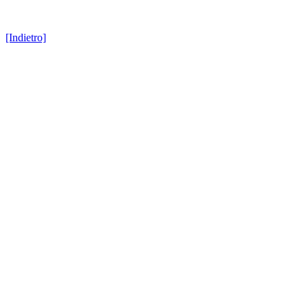
[Indietro]
Hosted by
SiGra Inf