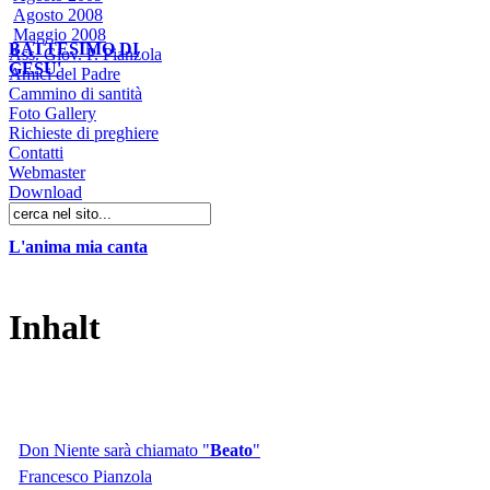
Agosto 2008
Maggio 2008
BATTESIMO DI
Ass. Giov. P. Pianzola
GESU'
Amici del Padre
Cammino di santità
Foto Gallery
Richieste di preghiere
Contatti
Webmaster
Download
L'anima mia canta
Inhalt
Don Niente sarà chiamato "
Beato
"
Francesco Pianzola