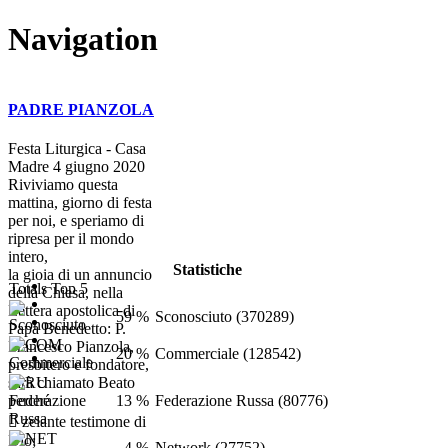
Navigation
PADRE PIANZOLA
Festa Liturgica - Casa
Madre 4 giugno 2020
Riviviamo questa
mattina, giorno di festa
per noi, e speriamo di
ripresa per il mondo
intero,
Statistiche
la gioia di un annuncio
Totals Top 5
della Chiesa, nella
Lettera apostolica di
59 %
Sconosciuto (370289)
Papa Benedetto: P.
Francesco Pianzola,
20 %
Commerciale (128542)
presbitero e fondatore,
sarà chiamato Beato
13 %
Federazione Russa (80776)
perché
 zelante testimone di
Dio;
4 %
Network (27752)