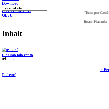
Download
BATTESIMO DI
“Tutto per Gesù! Il
GESU'
Beato Pianzola
Inhalt
L'anima mia canta
relatori2
< Pre
[Indietro]
Hosted by
SiGra Inf