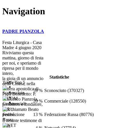
Navigation
PADRE PIANZOLA
Festa Liturgica - Casa
Madre 4 giugno 2020
Riviviamo questa
mattina, giorno di festa
per noi, e speriamo di
ripresa per il mondo
intero,
Statistiche
la gioia di un annuncio
Totals Top 5
della Chiesa, nella
Lettera apostolica di
59 %
Sconosciuto (370327)
Papa Benedetto: P.
Francesco Pianzola,
20 %
Commerciale (128550)
presbitero e fondatore,
sarà chiamato Beato
13 %
Federazione Russa (80776)
perché
 zelante testimone di
Dio;
4 %
Network (27754)