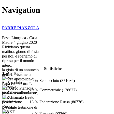
Navigation
PADRE PIANZOLA
Festa Liturgica - Casa
Madre 4 giugno 2020
Riviviamo questa
mattina, giorno di festa
per noi, e speriamo di
ripresa per il mondo
intero,
Statistiche
la gioia di un annuncio
Totals Top 5
della Chiesa, nella
Lettera apostolica di
59 %
Sconosciuto (371036)
Papa Benedetto: P.
Francesco Pianzola,
20 %
Commerciale (128627)
presbitero e fondatore,
sarà chiamato Beato
13 %
Federazione Russa (80776)
perché
 zelante testimone di
Dio;
4 %
Network (27789)