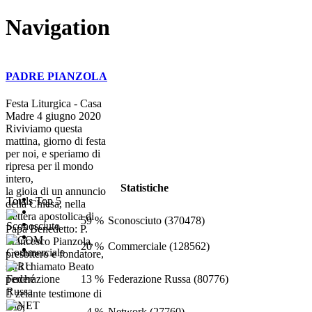
Navigation
PADRE PIANZOLA
Festa Liturgica - Casa
Madre 4 giugno 2020
Riviviamo questa
mattina, giorno di festa
per noi, e speriamo di
ripresa per il mondo
intero,
Statistiche
la gioia di un annuncio
Totals Top 5
della Chiesa, nella
Lettera apostolica di
59 %
Sconosciuto (370478)
Papa Benedetto: P.
Francesco Pianzola,
20 %
Commerciale (128562)
presbitero e fondatore,
sarà chiamato Beato
13 %
Federazione Russa (80776)
perché
 zelante testimone di
Dio;
4 %
Network (27760)